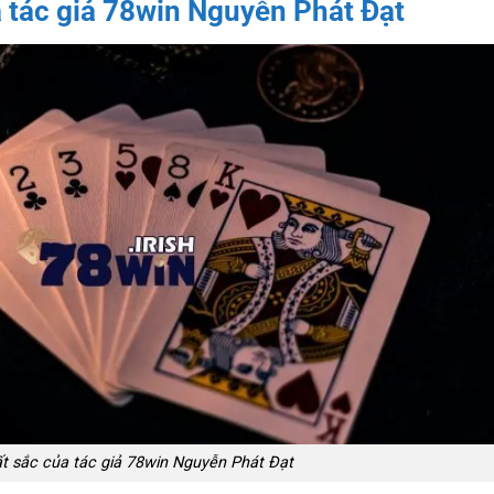
a tác giả 78win Nguyễn Phát Đạt
ất sắc của tác giả 78win Nguyễn Phát Đạt