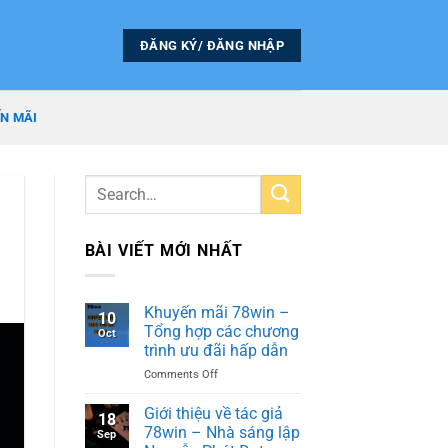
ĐĂNG KÝ/ ĐĂNG NHẬP
N MÃI
BÀI VIẾT MỚI NHẤT
Khuyến mãi 78win –
10
Tổng hợp các chương
Oct
trình ưu đãi hấp dẫn
Comments Off
on
Khuyến
mãi
Giới thiệu về tác giả
18
78win
78win – Nhà sáng lập
Sep
–