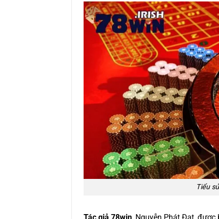
Tiểu s
Tác giả 78win
, Nguyễn Phát Đạt, được b