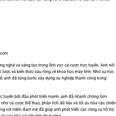
.com
 nghệ và sáng tạo trong lĩnh vực cá cược trực tuyến. Anh nổi
ến lược và kiến thức sâu rộng về khoa học máy tính. Nhờ sự học
ế, anh đã từng bước xây dựng sự nghiệp thành công trong
rực tuyến bắt đầu phát triển mạnh, anh đã nhanh chóng làm
hư cá cược thể thao, phân tích dữ liệu và tối ưu hóa các chiến
ng với niềm đam mê đã giúp anh phát triển các công cụ hỗ trợ
từ các nhà cái lớn trên thị trường.