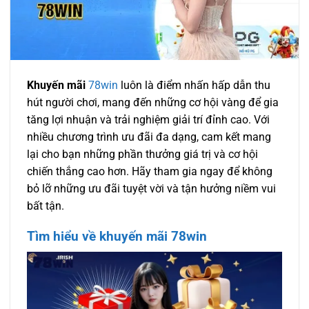
Khuyến mãi
78win
luôn là điểm nhấn hấp dẫn thu
hút người chơi, mang đến những cơ hội vàng để gia
tăng lợi nhuận và trải nghiệm giải trí đỉnh cao. Với
nhiều chương trình ưu đãi đa dạng, cam kết mang
lại cho bạn những phần thưởng giá trị và cơ hội
chiến thắng cao hơn. Hãy tham gia ngay để không
bỏ lỡ những ưu đãi tuyệt vời và tận hưởng niềm vui
bất tận.
Tìm hiểu về khuyến mãi 78win