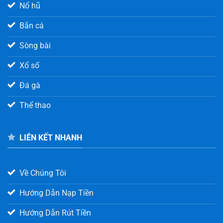
Nổ hũ
Bắn cá
Sòng bài
Xổ số
Đá gà
Thể thao
LIÊN KẾT NHANH
Về Chúng Tôi
Hướng Dẫn Nạp Tiền
Hướng Dẫn Rút Tiền