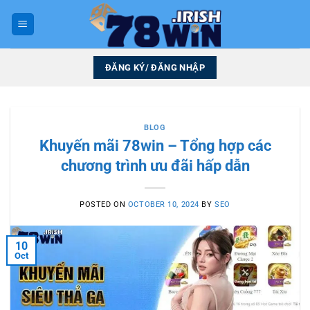
Skip
to
content
ĐĂNG KÝ/ ĐĂNG NHẬP
BLOG
Khuyến mãi 78win – Tổng hợp các
chương trình ưu đãi hấp dẫn
POSTED ON
OCTOBER 10, 2024
BY
SEO
10
Oct