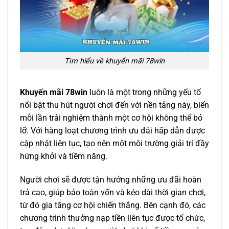
Tìm hiểu về khuyến mãi 78win
Khuyến mãi 78win
luôn là một trong những yếu tố
nổi bật thu hút người chơi đến với nền tảng này, biến
mỗi lần trải nghiệm thành một cơ hội không thể bỏ
lỡ. Với hàng loạt chương trình ưu đãi hấp dẫn được
cập nhật liên tục, tạo nên một môi trường giải trí đầy
hứng khởi và tiềm năng.
Người chơi sẽ được tận hưởng những ưu đãi hoàn
trả cao, giúp bảo toàn vốn và kéo dài thời gian chơi,
từ đó gia tăng cơ hội chiến thắng. Bên cạnh đó, các
chương trình thưởng nạp tiền liên tục được tổ chức,