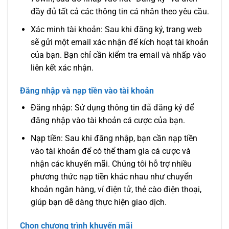
đầy đủ tất cả các thông tin cá nhân theo yêu cầu.
Xác minh tài khoản: Sau khi đăng ký, trang web
sẽ gửi một email xác nhận để kích hoạt tài khoản
của bạn. Bạn chỉ cần kiểm tra email và nhấp vào
liên kết xác nhận.
Đăng nhập và nạp tiền vào tài khoản
Đăng nhập: Sử dụng thông tin đã đăng ký để
đăng nhập vào tài khoản cá cược của bạn.
Nạp tiền: Sau khi đăng nhập, bạn cần nạp tiền
vào tài khoản để có thể tham gia cá cược và
nhận các khuyến mãi. Chúng tôi hỗ trợ nhiều
phương thức nạp tiền khác nhau như chuyển
khoản ngân hàng, ví điện tử, thẻ cào điện thoại,
giúp bạn dễ dàng thực hiện giao dịch.
Chọn chương trình khuyến mãi