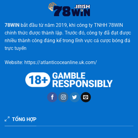
giản
và
nhanh
nhất
hiện
78WIN
bắt đầu từ năm 2019, khi công ty TNHH 78WIN
nay
chính thức được thành lập. Trước đó, công ty đã đạt được
nhiều thành công đáng kể trong lĩnh vực cá cược bóng đá
trực tuyến
Website: https://atlanticoceanline.uk.com/
TỔNG HỢP