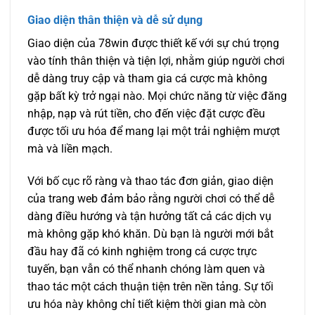
Giao diện thân thiện và dễ sử dụng
Giao diện của 78win được thiết kế với sự chú trọng
vào tính thân thiện và tiện lợi, nhằm giúp người chơi
dễ dàng truy cập và tham gia cá cược mà không
gặp bất kỳ trở ngại nào. Mọi chức năng từ việc đăng
nhập, nạp và rút tiền, cho đến việc đặt cược đều
được tối ưu hóa để mang lại một trải nghiệm mượt
mà và liền mạch.
Với bố cục rõ ràng và thao tác đơn giản, giao diện
của trang web đảm bảo rằng người chơi có thể dễ
dàng điều hướng và tận hưởng tất cả các dịch vụ
mà không gặp khó khăn. Dù bạn là người mới bắt
đầu hay đã có kinh nghiệm trong cá cược trực
tuyến, bạn vẫn có thể nhanh chóng làm quen và
thao tác một cách thuận tiện trên nền tảng. Sự tối
ưu hóa này không chỉ tiết kiệm thời gian mà còn