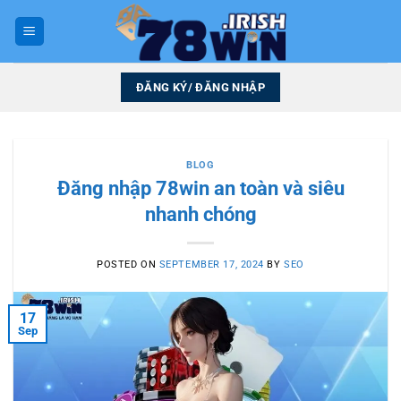
Skip
to
content
ĐĂNG KÝ/ ĐĂNG NHẬP
BLOG
Đăng nhập 78win an toàn và siêu
nhanh chóng
POSTED ON
SEPTEMBER 17, 2024
BY
SEO
17
Sep