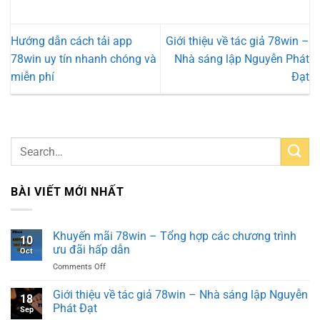
Hướng dẫn cách tải app
Giới thiệu về tác giả 78win –
78win uy tín nhanh chóng và
Nhà sáng lập Nguyễn Phát
miễn phí
Đạt
BÀI VIẾT MỚI NHẤT
Khuyến mãi 78win – Tổng hợp các chương trình
10
ưu đãi hấp dẫn
Oct
Comments Off
on
Khuyến
mãi
Giới thiệu về tác giả 78win – Nhà sáng lập Nguyễn
18
78win
Phát Đạt
Sep
–