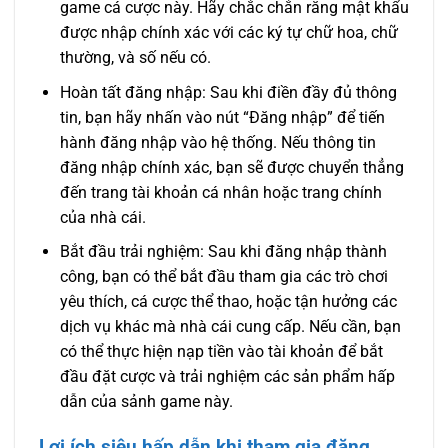
game cá cược này. Hãy chắc chắn rằng mật khẩu
được nhập chính xác với các ký tự chữ hoa, chữ
thường, và số nếu có.
Hoàn tất đăng nhập: Sau khi điền đầy đủ thông
tin, bạn hãy nhấn vào nút “Đăng nhập” để tiến
hành đăng nhập vào hệ thống. Nếu thông tin
đăng nhập chính xác, bạn sẽ được chuyển thẳng
đến trang tài khoản cá nhân hoặc trang chính
của nhà cái.
Bắt đầu trải nghiệm: Sau khi đăng nhập thành
công, bạn có thể bắt đầu tham gia các trò chơi
yêu thích, cá cược thể thao, hoặc tận hưởng các
dịch vụ khác mà nhà cái cung cấp. Nếu cần, bạn
có thể thực hiện nạp tiền vào tài khoản để bắt
đầu đặt cược và trải nghiệm các sản phẩm hấp
dẫn của sảnh game này.
Lợi ích siêu hấp dẫn khi tham gia đăng