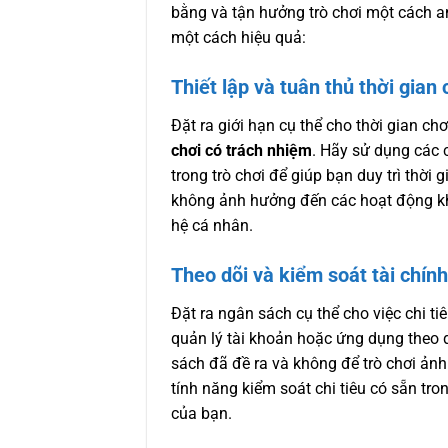
bằng và tận hưởng trò chơi một cách an 
một cách hiệu quả:
Thiết lập và tuân thủ thời gian 
Đặt ra giới hạn cụ thể cho thời gian c
chơi có trách nhiệm
. Hãy sử dụng các 
trong trò chơi để giúp bạn duy trì thời
không ảnh hưởng đến các hoạt động kh
hệ cá nhân.
Theo dõi và kiểm soát tài chín
Đặt ra ngân sách cụ thể cho việc chi ti
quản lý tài khoản hoặc ứng dụng theo 
sách đã đề ra và không để trò chơi ảnh
tính năng kiểm soát chi tiêu có sẵn tro
của bạn.