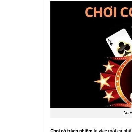
Chơi
Chơi có trách nhiệm
là việc mỗi cá nhân