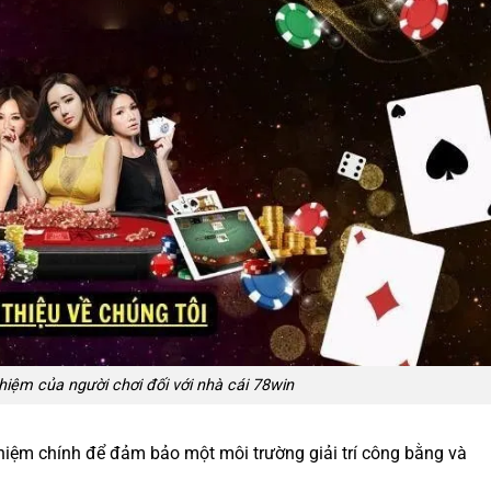
hiệm của người chơi đối với nhà cái 78win
nhiệm chính để đảm bảo một môi trường giải trí công bằng và