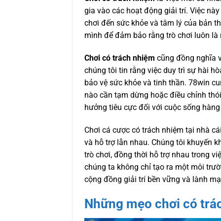
gia vào các hoạt động giải trí. Việc n
chơi đến sức khỏe và tâm lý của bản th
mình để đảm bảo rằng trò chơi luôn là
Chơi có trách nhiệm
cũng đồng nghĩa vớ
chúng tôi tin rằng việc duy trì sự hài h
bảo vệ sức khỏe và tinh thần. 78win cu
nào cần tạm dừng hoặc điều chỉnh thói
hưởng tiêu cực đối với cuộc sống hàng
Chơi cá cược có trách nhiệm tại nhà cá
và hỗ trợ lẫn nhau. Chúng tôi khuyến 
trò chơi, đồng thời hỗ trợ nhau trong vi
chúng ta không chỉ tạo ra một môi trườ
cộng đồng giải trí bền vững và lành m
Những mẹo chơi có trác