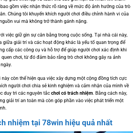
ày bao gồm việc nhận thức rõ ràng về mức độ ảnh hưởng của trò
ân. Chúng tôi khuyến khích người chơi điều chỉnh hành vi của
 nguồn vui mà không trở thành gánh nặng.
i việc giữ gìn sự cân bằng trong cuộc sống. Tại nhà cái này,
òa giữa giải trí và các hoạt động khác là yếu tố quan trọng để
ng cấp các công cụ và hỗ trợ để giúp người chơi xác định khi
 quen chơi, từ đó đảm bảo rằng trò chơi không gây ra ảnh
 ngày.
i này còn thể hiện qua việc xây dựng một cộng đồng tích cực
khích người chơi chia sẻ kinh nghiệm và cảm nhận của mình về
ệc duy trì các nguyên tắc
chơi có trách nhiệm
. Bằng cách này,
ng giải trí an toàn mà còn góp phần vào việc phát triển một
ạnh.
h nhiệm tại 78win hiệu quả nhất