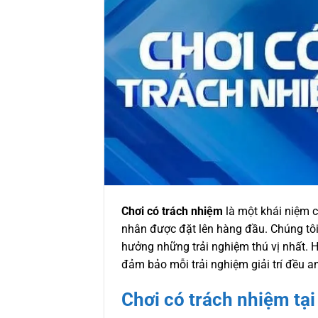
Chơi có trách nhiệm
là một khái niệm cố
nhân được đặt lên hàng đầu. Chúng tôi
hưởng những trải nghiệm thú vị nhất. 
đảm bảo mỗi trải nghiệm giải trí đều a
Chơi có trách nhiệm tại