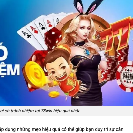
 có trách nhiệm tại 78win hiệu quả nhất
 áp dụng những mẹo hiệu quả có thể giúp bạn duy trì sự cân